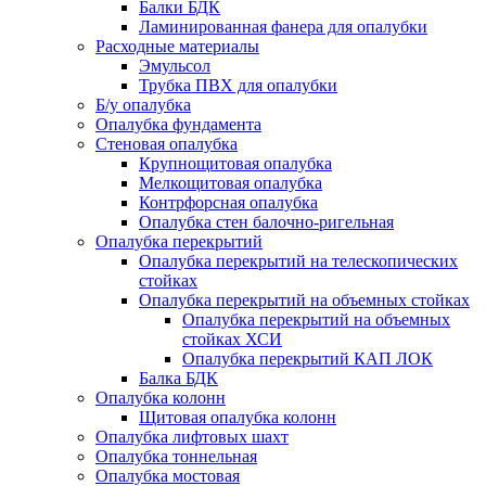
Балки БДК
Ламинированная фанера для опалубки
Расходные материалы
Эмульсол
Трубка ПВХ для опалубки
Б/у опалубка
Опалубка фундамента
Стеновая опалубка
Крупнощитовая опалубка
Мелкощитовая опалубка
Контрфорсная опалубка
Опалубка стен балочно-ригельная
Опалубка перекрытий
Опалубка перекрытий на телескопических
стойках
Опалубка перекрытий на объемных стойках
Опалубка перекрытий на объемных
стойках ХСИ
Опалубка перекрытий КАП ЛОК
Балка БДК
Опалубка колонн
Щитовая опалубка колонн
Опалубка лифтовых шахт
Опалубка тоннельная
Опалубка мостовая