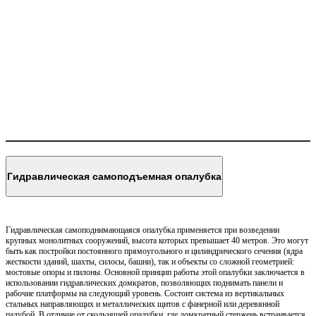
Гидравлическая самоподъемная опалубка
Гидравлическая самоподнимающаяся опалубка применяется при возведении
крупных монолитных сооружений, высота которых превышает 40 метров. Это могут
быть как постройки постоянного прямоугольного и цилиндрического сечения (ядра
жесткости зданий, шахты, силосы, башни), так и объекты со сложной геометрией:
мостовые опоры и пилоны. Основной принцип работы этой опалубки заключается в
использовании гидравлических домкратов, позволяющих поднимать панели и
рабочие платформы на следующий уровень. Состоит система из вертикальных
стальных направляющих и металлических щитов с фанерной или деревянной
палубой. В отличие от скользящей опалубки, где домкратный стержень встраивается