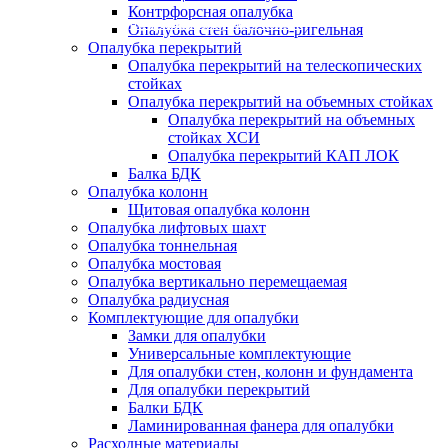
Контрфорсная опалубка
б/у и новая опалубка
с обратным выкупом в trade-in
с ндс
Опалубка стен балочно-ригельная
Опалубка перекрытий
Опалубка перекрытий на телескопических
стойках
Опалубка перекрытий на объемных стойках
Опалубка перекрытий на объемных
стойках ХСИ
Опалубка перекрытий КАП ЛОК
Балка БДК
Опалубка колонн
Щитовая опалубка колонн
Опалубка лифтовых шахт
Опалубка тоннельная
Опалубка мостовая
Опалубка вертикально перемещаемая
Опалубка радиусная
Комплектующие для опалубки
Замки для опалубки
Универсальные комплектующие
Для опалубки стен, колонн и фундамента
Для опалубки перекрытий
Балки БДК
Ламинированная фанера для опалубки
Расходные материалы