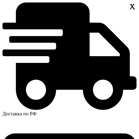
Х
Х
Х
X
X
Доставка по РФ