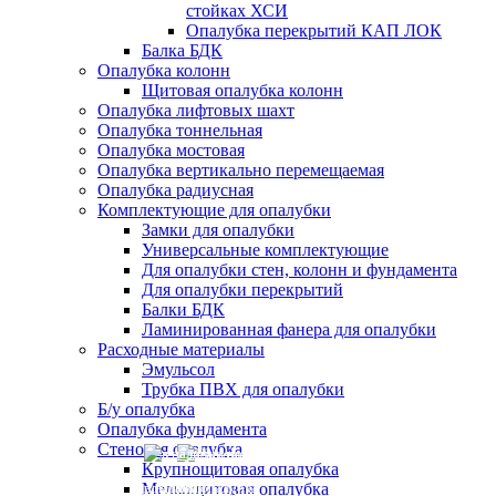
стойках ХСИ
Опалубка перекрытий КАП ЛОК
Балка БДК
Опалубка колонн
Щитовая опалубка колонн
Опалубка лифтовых шахт
Опалубка тоннельная
Опалубка мостовая
Опалубка вертикально перемещаемая
Опалубка радиусная
Комплектующие для опалубки
Замки для опалубки
Универсальные комплектующие
Для опалубки стен, колонн и фундамента
Для опалубки перекрытий
Балки БДК
Ламинированная фанера для опалубки
Расходные материалы
Эмульсол
Трубка ПВХ для опалубки
Б/у опалубка
Опалубка фундамента
Стеновая опалубка
Крупнощитовая опалубка
в наличии
продажа
б/у опалубка
Мелкощитовая опалубка