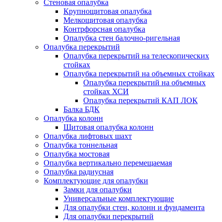
Стеновая опалубка
Крупнощитовая опалубка
Мелкощитовая опалубка
Контрфорсная опалубка
Опалубка стен балочно-ригельная
Опалубка перекрытий
Опалубка перекрытий на телескопических
стойках
Опалубка перекрытий на объемных стойках
Опалубка перекрытий на объемных
стойках ХСИ
Опалубка перекрытий КАП ЛОК
Балка БДК
Опалубка колонн
Щитовая опалубка колонн
Опалубка лифтовых шахт
Опалубка тоннельная
Опалубка мостовая
Опалубка вертикально перемещаемая
Опалубка радиусная
Комплектующие для опалубки
Замки для опалубки
Универсальные комплектующие
Для опалубки стен, колонн и фундамента
Для опалубки перекрытий