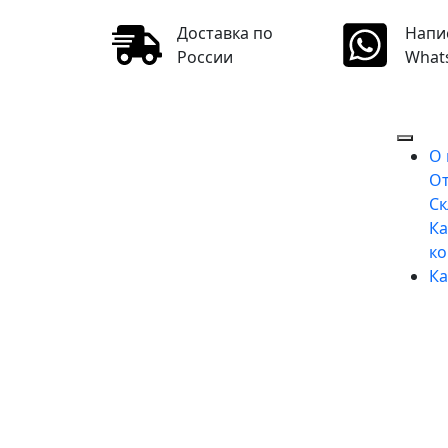
Доставка по
Напи
России
What
О
О
Ск
Ка
к
Ка