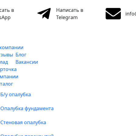
сать в
Написать в
info
sApp
Telegram
 компании
тзывы
Блог
лад
Вакансии
рточка
омпании
талог
Б/у опалубка
Опалубка фундамента
Стеновая опалубка