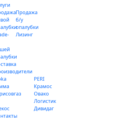
луги
родажа
Продажа
овой
б/у
алубки
опалубки
ade-
Лизинг
ашей
алубки
ставка
роизводители
oka
PERI
амма
Крамос
рисовгаз
Овако
Логистик
екос
Дивидаг
нтакты