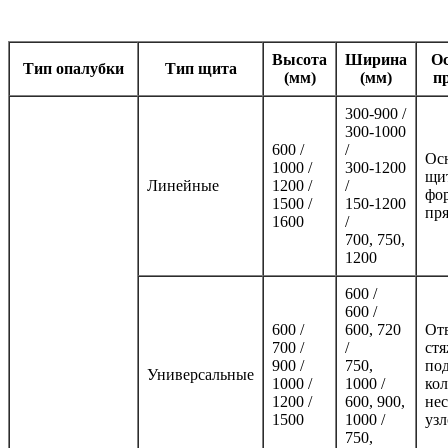
Высота
Ширина
Ос
Тип опалубки
Тип щита
(мм)
(мм)
п
300-900 /
300-1000
600 /
/
Ос
1000 /
300-1200
щи
Линейные
1200 /
/
фо
1500 /
150-1200
пр
1600
/
700, 750,
1200
600 /
600 /
600 /
600, 720
От
700 /
/
стя
900 /
750,
под
Универсальные
1000 /
1000 /
ко
1200 /
600, 900,
не
1500
1000 /
узл
750,