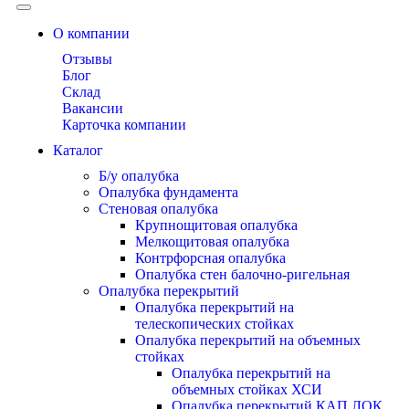
О компании
Отзывы
Блог
Склад
Вакансии
Карточка компании
Каталог
Б/у опалубка
Опалубка фундамента
Стеновая опалубка
Крупнощитовая опалубка
Мелкощитовая опалубка
Контрфорсная опалубка
Опалубка стен балочно-ригельная
Опалубка перекрытий
Опалубка перекрытий на
телескопических стойках
Опалубка перекрытий на объемных
стойках
Опалубка перекрытий на
объемных стойках ХСИ
Опалубка перекрытий КАП ЛОК