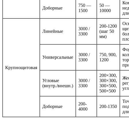
Ко
750 —
50 —
Доборные
не
1500
10000
дл
Ос
200-1200
3000 /
щи
Линейные
(шаг 50
3300
бо
мм)
пл
Фо
3000 /
750, 900,
кол
Универсальные
3300
1200
тор
пр
Крупнощитовая
200×300,
Же
Угловые
3000 /
300×300,
ре
(внутр./внешн.)
3300
300×500,
уг
500×500
То
200-
Доборные
200-1350
по
4000
дл