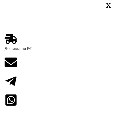
Х
Х
Х
X
X
Доставка по РФ