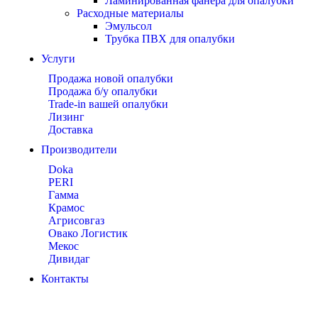
Ламинированная фанера для опалубки
Расходные материалы
Эмульсол
Трубка ПВХ для опалубки
Услуги
Продажа новой опалубки
Продажа б/у опалубки
Trade-in вашей опалубки
Лизинг
Доставка
Производители
Doka
PERI
Гамма
Крамос
Агрисовгаз
Овако Логистик
Мекос
Дивидаг
Контакты