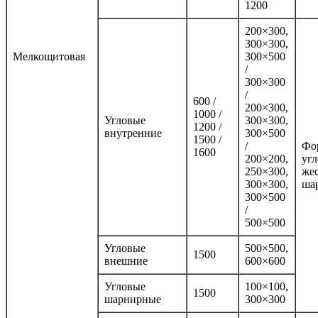
1200
200×300,
300×300,
Мелкощитовая
300×500
/
300×300
/
600 /
200×300,
1000 /
Угловые
300×300,
1200 /
внутренние
300×500
1500 /
/
Фо
1600
200×200,
угл
250×300,
же
300×300,
ша
300×500
/
500×500
Угловые
500×500,
1500
внешние
600×600
Угловые
100×100,
1500
шарнирные
300×300