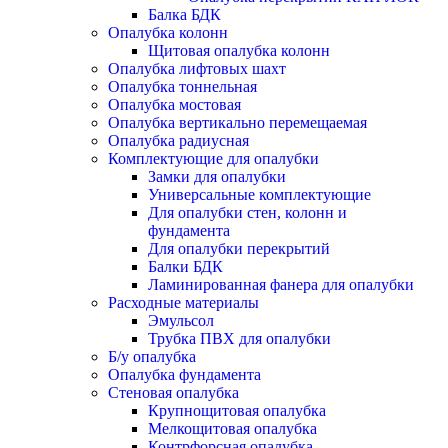
Балка БДК
Опалубка колонн
Щитовая опалубка колонн
Опалубка лифтовых шахт
Опалубка тоннельная
Опалубка мостовая
Опалубка вертикально перемещаемая
Опалубка радиусная
Комплектующие для опалубки
Замки для опалубки
Универсальные комплектующие
Для опалубки стен, колонн и
фундамента
Для опалубки перекрытий
Балки БДК
Ламинированная фанера для опалубки
Расходные материалы
Эмульсол
Трубка ПВХ для опалубки
Б/у опалубка
Опалубка фундамента
Стеновая опалубка
Крупнощитовая опалубка
Мелкощитовая опалубка
Контрфорсная опалубка