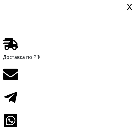
Х
Х
Х
X
X
Доставка по РФ