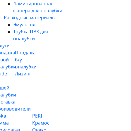
Ламинированная
фанера для опалубки
Расходные материалы
Эмульсол
Трубка ПВХ для
опалубки
луги
родажа
Продажа
овой
б/у
алубки
опалубки
ade-
Лизинг
ашей
алубки
ставка
роизводители
oka
PERI
амма
Крамос
рисовгаз
Овако