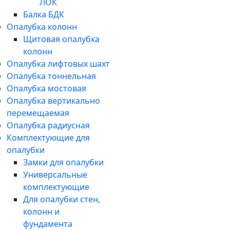
ЛОК
Балка БДК
Опалубка колонн
Щитовая опалубка
колонн
Опалубка лифтовых шахт
Опалубка тоннельная
Опалубка мостовая
Опалубка вертикально
перемещаемая
Опалубка радиусная
Комплектующие для
опалубки
Замки для опалубки
Универсальные
комплектующие
Для опалубки стен,
колонн и
фундамента