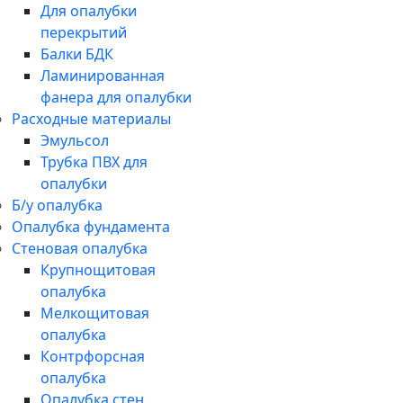
Для опалубки
перекрытий
Балки БДК
Ламинированная
фанера для опалубки
Расходные материалы
Эмульсол
Трубка ПВХ для
опалубки
Б/у опалубка
Опалубка фундамента
Стеновая опалубка
Крупнощитовая
опалубка
Мелкощитовая
опалубка
Контрфорсная
опалубка
Опалубка стен