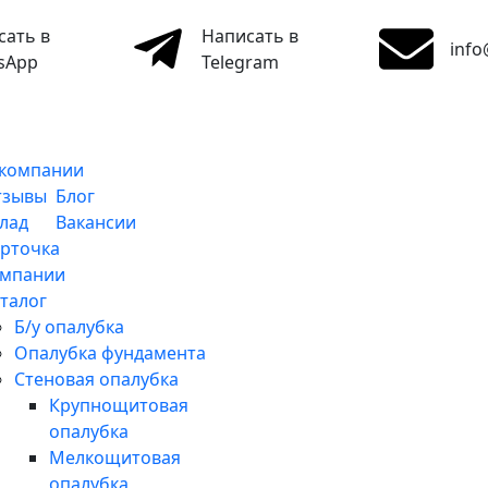
сать в
Написать в
info
sApp
Telegram
 компании
тзывы
Блог
лад
Вакансии
рточка
омпании
талог
Б/у опалубка
Опалубка фундамента
Стеновая опалубка
Крупнощитовая
опалубка
Мелкощитовая
опалубка