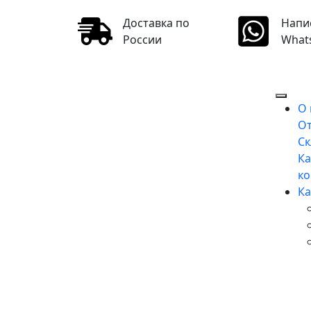
Доставка по
Напи
России
What
О
О
Ск
Ка
к
Ка