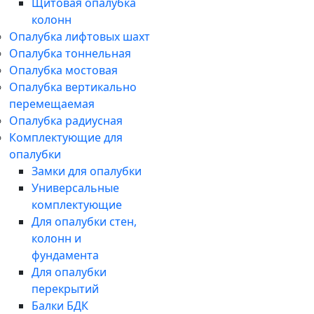
Щитовая опалубка
колонн
Опалубка лифтовых шахт
Опалубка тоннельная
Опалубка мостовая
Опалубка вертикально
перемещаемая
Опалубка радиусная
Комплектующие для
опалубки
Замки для опалубки
Универсальные
комплектующие
Для опалубки стен,
колонн и
фундамента
Для опалубки
перекрытий
Балки БДК