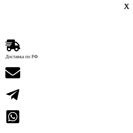
Х
Х
Х
X
X
Доставка по РФ