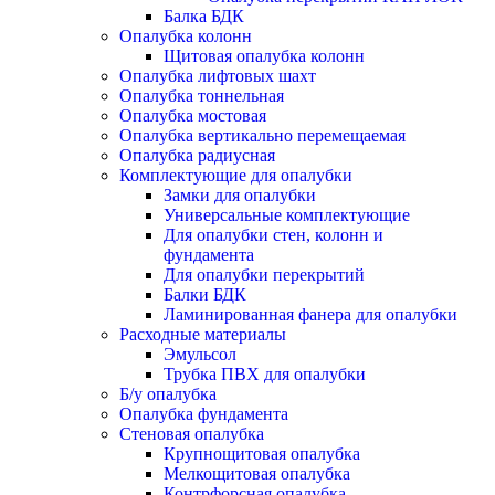
Балка БДК
Опалубка колонн
Щитовая опалубка колонн
Опалубка лифтовых шахт
Опалубка тоннельная
Опалубка мостовая
Опалубка вертикально перемещаемая
Опалубка радиусная
Комплектующие для опалубки
Замки для опалубки
Универсальные комплектующие
Для опалубки стен, колонн и
фундамента
Для опалубки перекрытий
Балки БДК
Ламинированная фанера для опалубки
Расходные материалы
Эмульсол
Трубка ПВХ для опалубки
Б/у опалубка
Опалубка фундамента
Стеновая опалубка
Крупнощитовая опалубка
Мелкощитовая опалубка
Контрфорсная опалубка