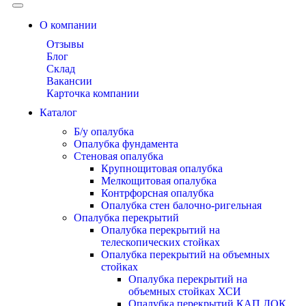
О компании
Отзывы
Блог
Склад
Вакансии
Карточка компании
Каталог
Б/у опалубка
Опалубка фундамента
Стеновая опалубка
Крупнощитовая опалубка
Мелкощитовая опалубка
Контрфорсная опалубка
Опалубка стен балочно-ригельная
Опалубка перекрытий
Опалубка перекрытий на
телескопических стойках
Опалубка перекрытий на объемных
стойках
Опалубка перекрытий на
объемных стойках ХСИ
Опалубка перекрытий КАП ЛОК