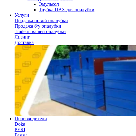
Эмульсол
Трубка ПВХ для опалубки
Услуги
Продажа новой опалубки
Продажа б/у опалубки
Trade-in вашей опалубки
Лизинг
Доставка
Производители
Doka
PERI
Гамма