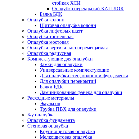
стойках ХСИ
Опалубка перекрытий КАП ЛОК
Балка БДК
Опалубка колонн
Щитовая опалубка колонн
Опалубка лифтовых шахт
Опалубка тоннельная
Опалубка мостовая
Опалубка вертикально перемещаемая
Опалубка радиусная
Комплектующие для опалубки
Замки для опалубки
Универсальные комплектующие
Для опалубки стен, колонн и фундамента
Для опалубки перекрытий
Балки БДК
Ламинированная фанера для опалубки
Расходные материалы
Эмульсол
Трубка ПВХ для опалубки
Б/у опалубка
Опалубка фундамента
Стеновая опалубка
Крупнощитовая опалубка
Мелкощитовая опалубка