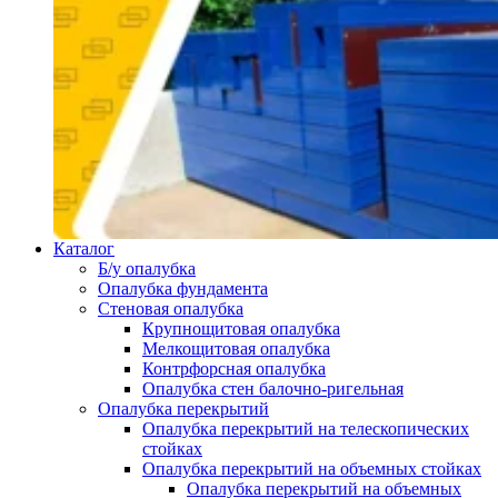
Каталог
Б/у опалубка
Опалубка фундамента
Стеновая опалубка
Крупнощитовая опалубка
Мелкощитовая опалубка
Контрфорсная опалубка
Опалубка стен балочно-ригельная
Опалубка перекрытий
Опалубка перекрытий на телескопических
стойках
Опалубка перекрытий на объемных стойках
Опалубка перекрытий на объемных