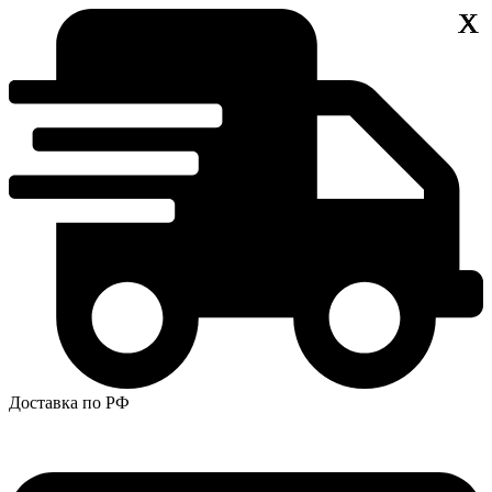
Х
Х
Х
X
X
Доставка по РФ