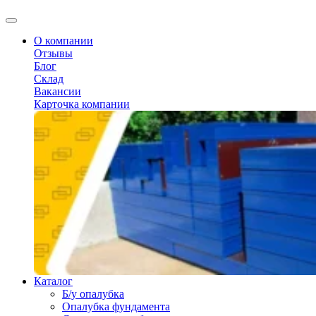
О компании
Отзывы
Блог
Склад
Вакансии
Карточка компании
Каталог
Б/у опалубка
Опалубка фундамента