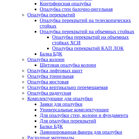
Контрфорсная опалубка
Опалубка стен балочно-ригельная
Опалубка перекрытий
Опалубка перекрытий на телескопических
стойках
Опалубка перекрытий на объемных стойках
Опалубка перекрытий на объемных
стойках ХСИ
Опалубка перекрытий КАП ЛОК
Балка БДК
Опалубка колонн
Щитовая опалубка колонн
Опалубка лифтовых шахт
Опалубка тоннельная
Опалубка мостовая
Опалубка вертикально перемещаемая
Опалубка радиусная
Комплектующие для опалубки
Замки для опалубки
Универсальные комплектующие
Для опалубки стен, колонн и фундамента
Для опалубки перекрытий
Балки БДК
Ламинированная фанера для опалубки
Расходные материалы