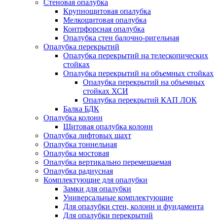
Стеновая опалубка
Крупнощитовая опалубка
Мелкощитовая опалубка
Контрфорсная опалубка
Опалубка стен балочно-ригельная
Опалубка перекрытий
Опалубка перекрытий на телескопических
стойках
Опалубка перекрытий на объемных стойках
Опалубка перекрытий на объемных
стойках ХСИ
Опалубка перекрытий КАП ЛОК
Балка БДК
Опалубка колонн
Щитовая опалубка колонн
Опалубка лифтовых шахт
Опалубка тоннельная
Опалубка мостовая
Опалубка вертикально перемещаемая
Опалубка радиусная
Комплектующие для опалубки
Замки для опалубки
Универсальные комплектующие
Для опалубки стен, колонн и фундамента
Для опалубки перекрытий