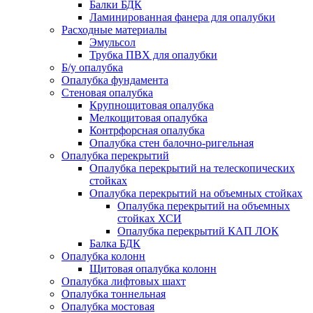
Балки БДК
Ламинированная фанера для опалубки
Расходные материалы
Эмульсол
Трубка ПВХ для опалубки
Б/у опалубка
Опалубка фундамента
Стеновая опалубка
Крупнощитовая опалубка
Мелкощитовая опалубка
Контрфорсная опалубка
Опалубка стен балочно-ригельная
Опалубка перекрытий
Опалубка перекрытий на телескопических
стойках
Опалубка перекрытий на объемных стойках
Опалубка перекрытий на объемных
стойках ХСИ
Опалубка перекрытий КАП ЛОК
Балка БДК
Опалубка колонн
Щитовая опалубка колонн
Опалубка лифтовых шахт
Опалубка тоннельная
Опалубка мостовая