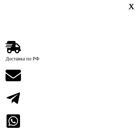
Х
Х
Х
X
X
Доставка по РФ