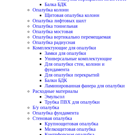
Балка БДК
Опалубка колонн
Щитовая опалубка колонн
Опалубка лифтовых шахт
Опалубка тоннельная
Опалубка мостовая
Опалубка вертикально перемещаемая
Опалубка радиусная
Комплектующие для опалубки
Замки для опалубки
Универсальные комплектующие
Для опалубки стен, колонн и
фундамента
Для опалубки перекрытий
Балки БДК
Ламинированная фанера для опалубки
Расходные материалы
Эмульсол
Трубка ПВХ для опалубки
Б/у опалубка
Опалубка фундамента
Стеновая опалубка
Крупнощитовая опалубка
Мелкощитовая опалубка
Контрфорсная опалубка