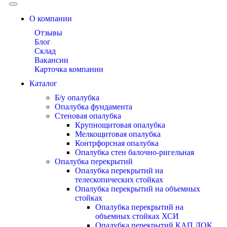
О компании
Отзывы
Блог
Склад
Вакансии
Карточка компании
Каталог
Б/у опалубка
Опалубка фундамента
Стеновая опалубка
Крупнощитовая опалубка
Мелкощитовая опалубка
Контрфорсная опалубка
Опалубка стен балочно-ригельная
Опалубка перекрытий
Опалубка перекрытий на
телескопических стойках
Опалубка перекрытий на объемных
стойках
Опалубка перекрытий на
объемных стойках ХСИ
Опалубка перекрытий КАП ЛОК