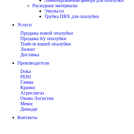
Ламинированная фанера для опалубки
Расходные материалы
Эмульсол
Трубка ПВХ для опалубки
Услуги
Продажа новой опалубки
Продажа б/у опалубки
Trade-in вашей опалубки
Лизинг
Доставка
Производители
Doka
PERI
Гамма
Крамос
Агрисовгаз
Овако Логистик
Мекос
Дивидаг
Контакты