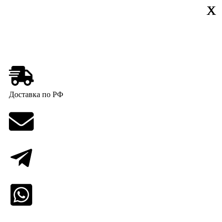
Х
Х
Х
X
X
Доставка по РФ