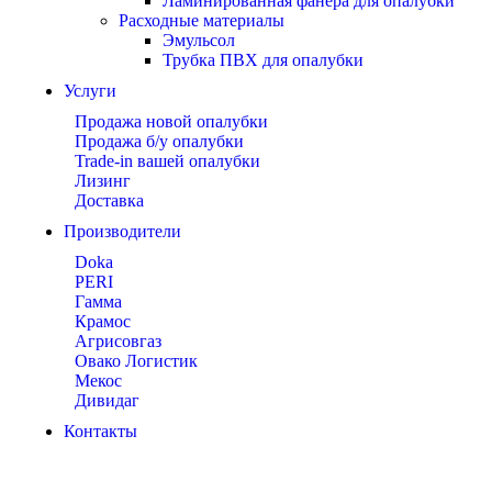
Ламинированная фанера для опалубки
Расходные материалы
Эмульсол
Трубка ПВХ для опалубки
Услуги
Продажа новой опалубки
Продажа б/у опалубки
Trade-in вашей опалубки
Лизинг
Доставка
Производители
Doka
PERI
Гамма
Крамос
Агрисовгаз
Овако Логистик
Мекос
Дивидаг
Контакты