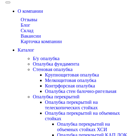
О компании
Отзывы
Блог
Склад
Вакансии
Карточка компании
Каталог
Б/у опалубка
Опалубка фундамента
Стеновая опалубка
Крупнощитовая опалубка
Мелкощитовая опалубка
Контрфорсная опалубка
Опалубка стен балочно-ригельная
Опалубка перекрытий
Опалубка перекрытий на
телескопических стойках
Опалубка перекрытий на объемных
стойках
Опалубка перекрытий на
объемных стойках ХСИ
Опалубка перекрытий КАП ЛОК