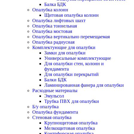
Балка БДК
Опалубка колонн
Щитовая опалубка колонн
Опалубка лифтовых шахт
Опалубка тоннельная
Опалубка мостовая
Опалубка вертикально перемещаемая
Опалубка радиусная
Комплектующие для опалубки
Замки для опалубки
Универсальные комплектующие
Для опалубки стен, колонн и
фундамента
Для опалубки перекрытий
Балки БДК
Ламинированная фанера для опалубки
Расходные материалы
Эмульсол
Трубка ПВХ для опалубки
Б/у опалубка
Опалубка фундамента
Стеновая опалубка
Крупнощитовая опалубка
Мелкощитовая опалубка
Контрфорсная опалубка